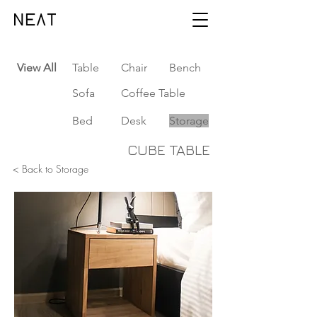
View All
Table
Chair
Bench
Sofa
Coffee Table
Bed
Desk
Storage
CUBE TABLE
< Back to Storage