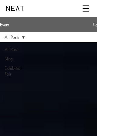
Event
All Posts
All Posts
Blog
Exhibition
Fair